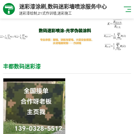
迷彩漆涂刷,数码迷彩墙喷涂服务中心
迷彩漆绘制,21式作训墙,迷彩施工
丰都数码迷彩漆