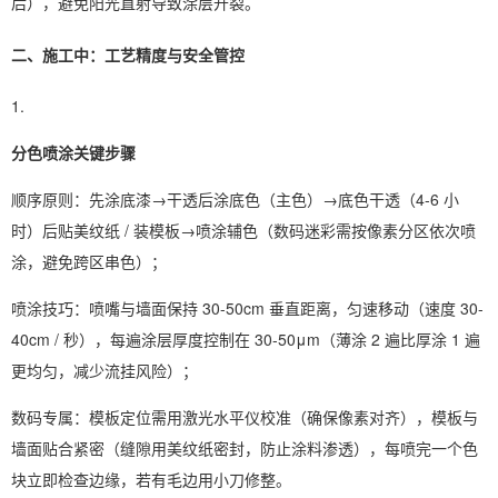
后），避免阳光直射导致涂层开裂。
二、施工中：工艺精度与安全管控
分色喷涂关键步骤
顺序原则：先涂底漆→干透后涂底色（主色）→底色干透（4-6 小
时）后贴美纹纸 / 装模板→喷涂辅色（数码迷彩需按像素分区依次喷
涂，避免跨区串色）；
喷涂技巧：喷嘴与墙面保持 30-50cm 垂直距离，匀速移动（速度 30-
40cm / 秒），每遍涂层厚度控制在 30-50μm（薄涂 2 遍比厚涂 1 遍
更均匀，减少流挂风险）；
数码专属：模板定位需用激光水平仪校准（确保像素对齐），模板与
墙面贴合紧密（缝隙用美纹纸密封，防止涂料渗透），每喷完一个色
块立即检查边缘，若有毛边用小刀修整。