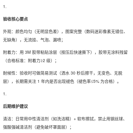
验收核心要点
外观：颜色均匀（无明显色差），图案完整（数码迷彩像素无错位、
无缺角），无流挂、气泡、漏喷；
附着力：用 3M 胶带粘贴涂层（按压后快速撕下），胶带无涂料残留
（合格标准：附着力≥2 级）；
耐候性：验收时可做简易测试（洒水 30 秒后擦干，无变色、无脱
层），长期需关注 1 年内是否出现褪色（褪色率≤5% 为合格）。
后期维护建议
清洁：日常用中性清洁剂（如洗洁精）+ 软布擦拭，禁止用钢丝球、
强酸强碱清洁剂（避免破坏罩面层）；