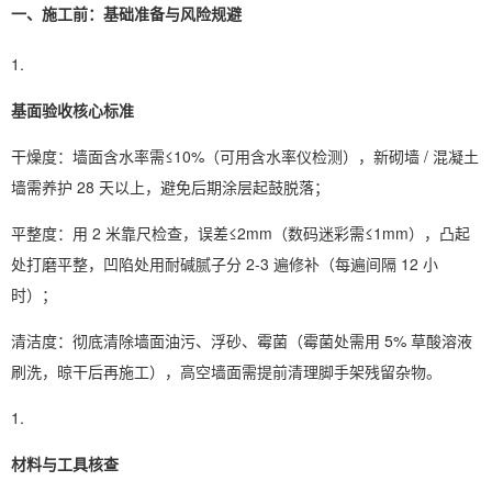
一、施工前：基础准备与风险规避
基面验收核心标准
干燥度：墙面含水率需≤10%（可用含水率仪检测），新砌墙 / 混凝土
墙需养护 28 天以上，避免后期涂层起鼓脱落；
平整度：用 2 米靠尺检查，误差≤2mm（数码迷彩需≤1mm），凸起
处打磨平整，凹陷处用耐碱腻子分 2-3 遍修补（每遍间隔 12 小
时）；
清洁度：彻底清除墙面油污、浮砂、霉菌（霉菌处需用 5% 草酸溶液
刷洗，晾干后再施工），高空墙面需提前清理脚手架残留杂物。
材料与工具核查