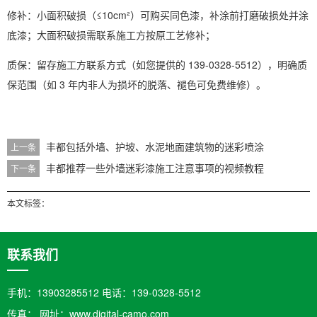
修补：小面积破损（≤10cm²）可购买同色漆，补涂前打磨破损处并涂
底漆；大面积破损需联系施工方按原工艺修补；
质保：留存施工方联系方式（如您提供的 139-0328-5512），明确质
保范围（如 3 年内非人为损坏的脱落、褪色可免费维修）。
丰都​包括外墙、护坡、水泥地面建筑物的迷彩喷涂
上一条
丰都推荐一些外墙迷彩漆施工注意事项的视频教程
下一条
本文标签：
联系我们
手机：13903285512 电话：139-0328-5512
传真： 网址：www.digital-camo.com