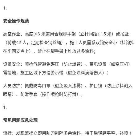
安全操作规范
高空作业：高度＞6 米需用合规脚手架（立杆间距≤1.5 米）或吊篮
（荷载≤2 人，定期检查钢丝绳），施工人员需系双钩安全带（挂钩挂
在牢固支点上），禁止在脚手架上堆放过多涂料；
设备安全：喷枪气管避免碾压（防止爆管），带电设备（如空压机）
需接地，施工区域下方设警示带（避免涂料滴落伤人）；
人员防护：佩戴防毒口罩（避免吸入漆雾）、护目镜（防止涂料溅入
眼睛）、防滑手套（操作喷枪时防打滑）。
常见问题应急处理
流挂：发现流挂立即用刮刀刮除多余涂料，待干后轻磨平整，补喷 1