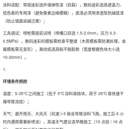
涂料适配：常规迷彩选外墙弹性漆（抗裂），数码迷彩选高遮盖力、
低色差的专用漆（避免像素边缘模糊），底漆必须用渗透型抗碱底漆
（防止墙面返碱泛黄）；
工具调试：喷枪需提前试喷（喷嘴口径选 1.5-2.0mm，压力 0.3-
0.5MPa），数码迷彩的模板需检查平整度（木质模板需防潮处理，金
属模板需无变形），美纹纸选高粘不脱胶款（宽度根据色块大小选
10-20mm）。
环境条件把控
温度：5-35℃之间施工（低于 5℃涂料易结块，高于 35℃易快速干
燥导致流挂）；
天气：避开雨天、大风天（风速＞3 级会导致涂料飞溅，施工后 6 小
时内遇雨需重新喷涂），高温天气建议选早晚施工（10 点前 / 16 点