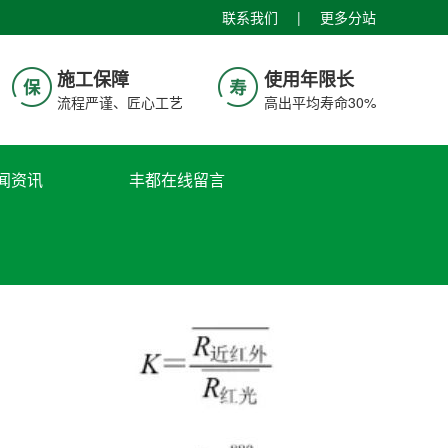
联系我们
|
更多分站
施工保障
使用年限长
流程严谨、匠心工艺
高出平均寿命30%
闻资讯
丰都在线留言