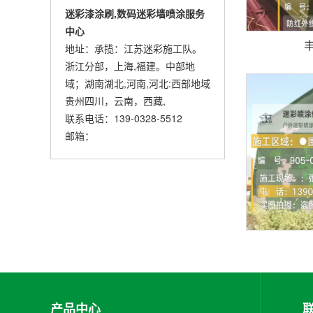
迷彩漆涂刷,数码迷彩墙喷涂服务
中心
地址：承揽：江苏迷彩施工队。
浙江分部，上海,福建。中部地
域；湖南湖北,河南,河北:西部地域
贵州四川，云南，西藏,
联系电话：139-0328-5512
邮箱：
产品中心