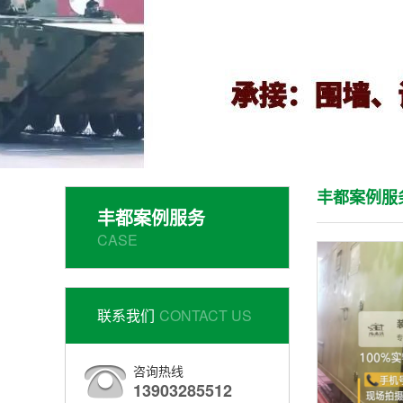
丰都案例服
丰都案例服务
CASE
联系我们
CONTACT US
咨询热线
13903285512