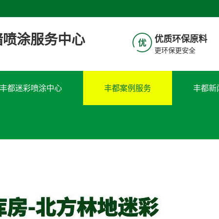
墙喷涂服务中心
优质环保原料​​​
更环保更安全​​
丰都迷彩喷涂中心
丰都案例服务
丰都新