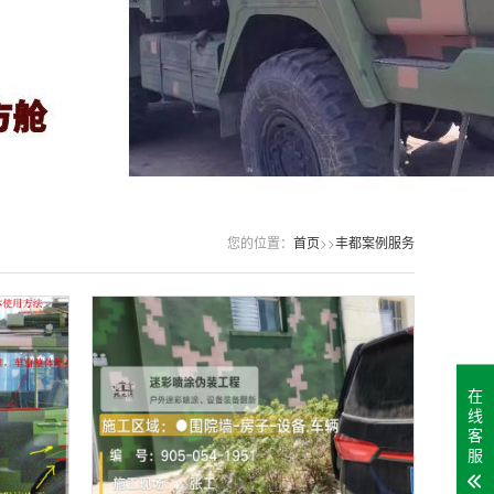
您的位置：
首页
>>
丰都案例服务
在
线
客
服